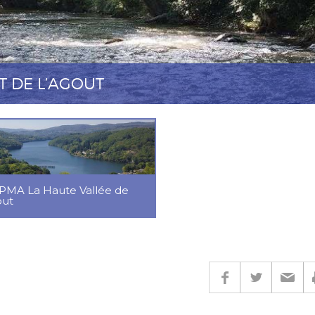
T DE L’AGOUT
MA La Haute Vallée de
out