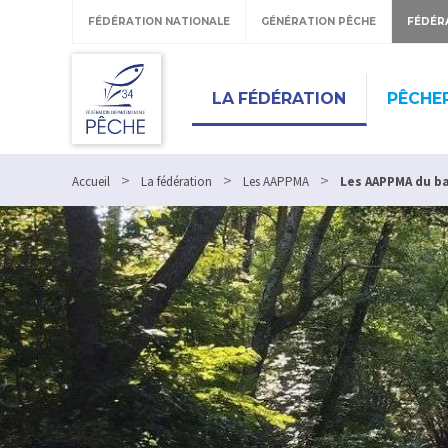
Panneau de gestion des cookies
FÉDÉRATION NATIONALE
GÉNÉRATION PÊCHE
FÉDÉR
LA FÉDÉRATION
PÊCHE
>
>
>
Accueil
La fédération
Les AAPPMA
Les AAPPMA du ba