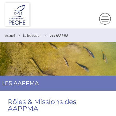
Panneau de gestion des cookies
>
>
Accueil
La fédération
Les AAPPMA
LES AAPPMA
Rôles & Missions des
AAPPMA