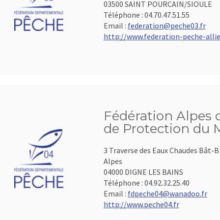
03500 SAINT POURCAIN/SIOULE
Téléphone :
04.70.47.51.55
Email :
federation@peche03.fr
http://www.federation-peche-allier
Fédération Alpes 
de Protection du 
3 Traverse des Eaux Chaudes Bât-B 
Alpes
04000 DIGNE LES BAINS
Téléphone :
04.92.32.25.40
Email :
fdpeche04@wanadoo.fr
http://www.peche04.fr