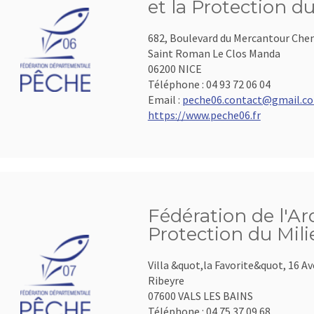
et la Protection d
682, Boulevard du Mercantour Che
Saint Roman Le Clos Manda
06200 NICE
Téléphone :
04 93 72 06 04
Email :
peche06.contact@gmail.c
https://www.peche06.fr
Fédération de l'Ar
Protection du Mil
Villa &quot,la Favorite&quot, 16 A
Ribeyre
07600 VALS LES BAINS
Téléphone :
04.75.37.09.68