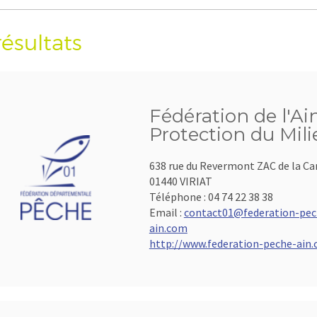
résultats
Fédération de l'Ai
Protection du Mil
638 rue du Revermont ZAC de la C
01440 VIRIAT
Téléphone :
04 74 22 38 38
Email :
contact01@federation-pec
ain.com
http://www.federation-peche-ain