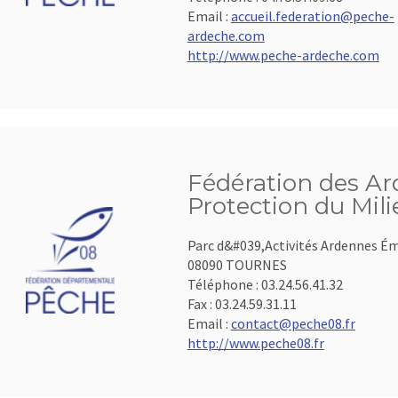
Email :
accueil.federation@peche-
ardeche.com
http://www.peche-ardeche.com
Fédération des Ar
Protection du Mil
Parc d&#039,Activités Ardennes É
08090 TOURNES
Téléphone :
03.24.56.41.32
Fax :
03.24.59.31.11
Email :
contact@peche08.fr
http://www.peche08.fr