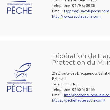
73230 SAINT-ALBAN LEYSSE
Téléphone :
04 79 85 89 36
Email :
fsppma@savoiepeche.com
http://www.savoiepeche.com
Fédération de Hau
Protection du Mil
2092 route des Diacquenods Saint-
Bellevue
74370 FILLIERE
Téléphone :
04 50 46 87 55
Email :
info@pechehautesavoie.c
https://pechehautesavoie.com/