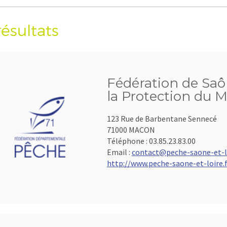
résultats
Fédération de Saô
la Protection du M
123 Rue de Barbentane Sennecé
71000 MACON
Téléphone :
03.85.23.83.00
Email :
contact@peche-saone-et-lo
http://www.peche-saone-et-loire.f