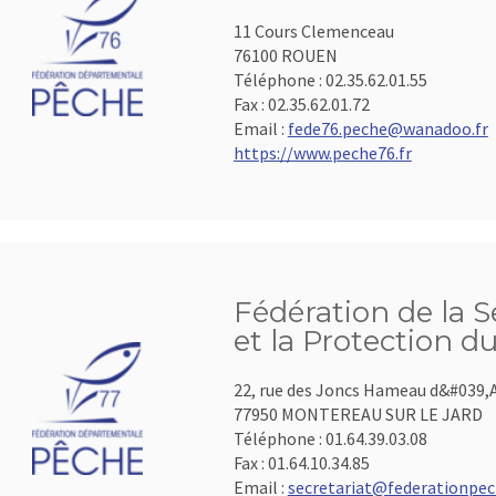
11 Cours Clemenceau
76100 ROUEN
Téléphone :
02.35.62.01.55
Fax :
02.35.62.01.72
Email :
fede76.peche@wanadoo.fr
https://www.peche76.fr
Fédération de la 
et la Protection d
22, rue des Joncs Hameau d&#039,
77950 MONTEREAU SUR LE JARD
Téléphone :
01.64.39.03.08
Fax :
01.64.10.34.85
Email :
secretariat@federationpec